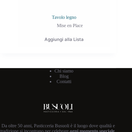
Tavolo legno
Mise en Place
Aggiungi alla Lista
Chi siamo
Blog
Contatti
Da oltre 50 anni, Pasticceria Busuoli è il luogo dove qualità e
tradizione si incontrano per celebrare
ogni momento speciale
.