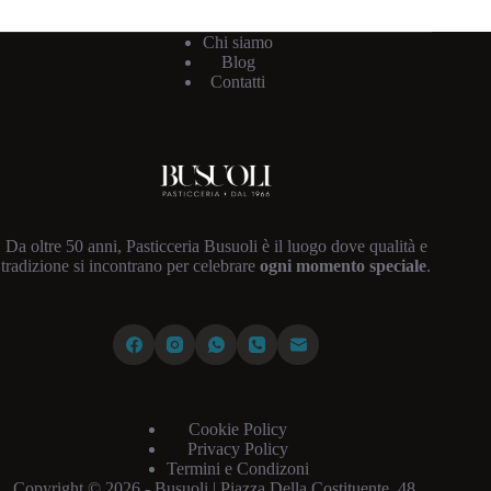
Chi siamo
Blog
Contatti
Da oltre 50 anni, Pasticceria Busuoli è il luogo dove qualità e
tradizione si incontrano per celebrare
ogni momento speciale
.
Cookie Policy
Privacy Policy
Termini e Condizoni
Copyright © 2026 - Busuoli |
Piazza Della Costituente, 48,