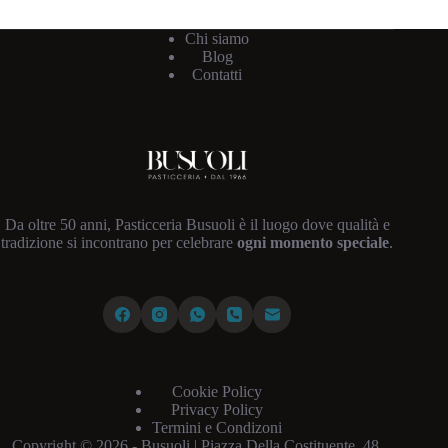
Chi siamo
Blog
Contatti
Da oltre 50 anni, Pasticceria Busuoli è il luogo dove qualità e
tradizione si incontrano per celebrare
ogni momento speciale
.
Cookie Policy
Privacy Policy
Termini e Condizoni
Copyright © 2026 - Busuoli |
Piazza Della Costituente, 48,