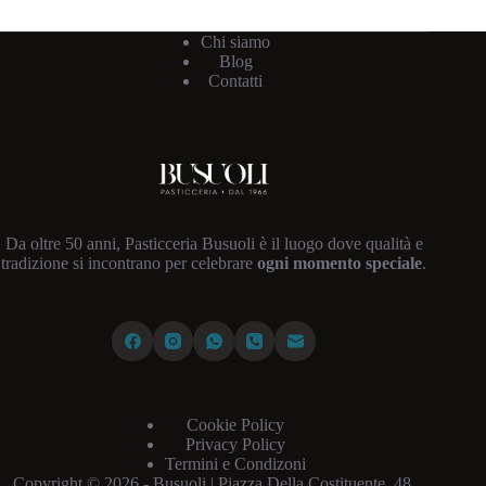
Chi siamo
Blog
Contatti
Da oltre 50 anni, Pasticceria Busuoli è il luogo dove qualità e
tradizione si incontrano per celebrare
ogni momento speciale
.
Cookie Policy
Privacy Policy
Termini e Condizoni
Copyright © 2026 - Busuoli |
Piazza Della Costituente, 48,